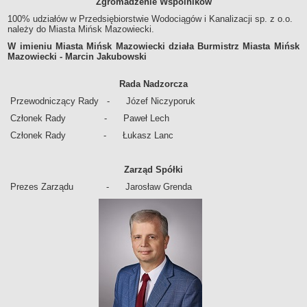
Zgromadzenie Wspólników
Historia Spółki
100% udziałów w Przedsiębiorstwie Wodociągów i Kanalizacji sp. z o.o.
należy do Miasta Mińsk Mazowiecki.
Władze Spółki
W imieniu Miasta Mińsk Mazowiecki działa Burmistrz Miasta Mińsk
Regulamin Organizacyjny Spółki
Mazowiecki - Marcin Jakubowski
Schemat organizacyjny
Rada Nadzorcza
Wieloletni plan rozwoju
Przewodniczący Rady - Józef Niczyporuk
Taryfa i cennik usług
Członek Rady - Paweł Lech
Kontrole
Członek Rady
- Łukasz Lanc
Publiczny konkurs na funkcje członków Zarządu
Laboratorium akredytowane
Zarząd Spółki
MAJĄTEK SPÓŁKI
Bilans Spółki
Prezes Zarządu - Jarosław Grenda
Rachunek Zysków i Strat
SYGNALIŚCI
REGULAMIN DOSTARCZANIA WODY
ZAMÓWIENIA PUBLICZNE
Platforma Przetargowa
Plany Przetargowe
Regulamin udzielania zamówień