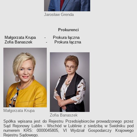
OGŁOSZENIA
Ogłoszenia kupna - sprzedaży
Jarosław Grenda
Oferty pracy
Druki do pobrania dla interesantów
Prokurenci
AKTUALNOŚCI
Małgorzata Krupa - Prokura łączna
Nowości
Zofia Banaszek - Prokura łączna
Ogłoszenia i komunikaty
Przerwy w dostawie wody
Jakość wody
KONTAKT
RODO
DOSTĘP DO INFORMACJI PUBLICZNEJ
REDAKCJA BIP
DEKLARACJA DOSTĘPNOŚCI
Małgorzata Krupa
Zofia Banaszek
Spółka wpisana jest do Rejestru Przedsiębiorców prowadzonego przez
Sąd Rejonowy Lublin - Wschód w Lublinie z siedzibą w Świdniku pod
numerem KRS: 0000045805, VI Wydział Gospodarczy Krajowego
Rejestru Sądowego.