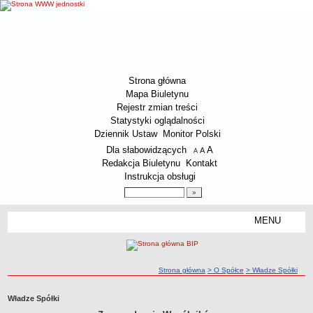
Strona główna
Mapa Biuletynu
Rejestr zmian treści
Statystyki oglądalności
Dziennik Ustaw
Monitor Polski
Menu dodatkowe
Dla słabowidzących
A
powiększ czcionkę
A
standardowy rozmiar czcionki
A
pomniejsz czcionkę
Redakcja Biuletynu
Kontakt
Instrukcja obsługi
Wyszukiwarka artykułów
Szukaj
MENU
Menu
O SPÓŁCE
Dane kontaktowe Spółki
ścieżka nawigacji
Strona główna
> O Spółce
> Władze Spółki
Załatwianie spraw przez interesantów
Status prawny Spółki
Władze Spółki
Zakres działalności Spółki