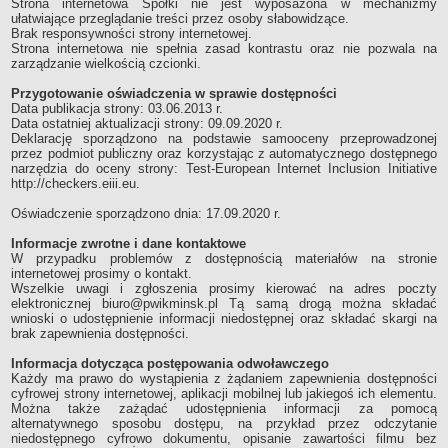
Strona internetowa Spółki nie jest wyposażona w mechanizmy
OGŁOSZENIA
ułatwiające przeglądanie treści przez osoby słabowidzące.
Ogłoszenia kupna - sprzedaży
Brak responsywności strony internetowej.
Strona internetowa nie spełnia zasad kontrastu oraz nie pozwala na
Oferty pracy
zarządzanie wielkością czcionki.
Druki do pobrania dla interesantów
Przygotowanie oświadczenia w sprawie dostępności
AKTUALNOŚCI
Data publikacja strony: 03.06.2013 r.
Data ostatniej aktualizacji strony: 09.09.2020 r.
Nowości
Deklarację sporządzono na podstawie samooceny przeprowadzonej
Ogłoszenia i komunikaty
przez podmiot publiczny oraz korzystając z automatycznego dostępnego
narzędzia do oceny strony: Test-European Internet Inclusion Initiative
Przerwy w dostawie wody
http://checkers.eiii.eu.
Jakość wody
Oświadczenie sporządzono dnia: 17.09.2020 r.
KONTAKT
Informacje zwrotne i dane kontaktowe
RODO
W przypadku problemów z dostępnością materiałów na stronie
DOSTĘP DO INFORMACJI PUBLICZNEJ
internetowej prosimy o kontakt.
Wszelkie uwagi i zgłoszenia prosimy kierować na adres poczty
REDAKCJA BIP
elektronicznej biuro@pwikminsk.pl Tą samą drogą można składać
DEKLARACJA DOSTĘPNOŚCI
wnioski o udostępnienie informacji niedostępnej oraz składać skargi na
brak zapewnienia dostępności.
Informacja dotycząca postępowania odwoławczego
Każdy ma prawo do wystąpienia z żądaniem zapewnienia dostępności
cyfrowej strony internetowej, aplikacji mobilnej lub jakiegoś ich elementu.
Można także zażądać udostępnienia informacji za pomocą
alternatywnego sposobu dostępu, na przykład przez odczytanie
niedostępnego cyfrowo dokumentu, opisanie zawartości filmu bez