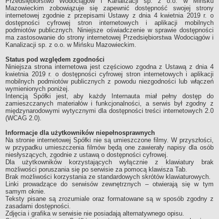
Przedsiębiorstwo Wodociągów i Kanalizacji sp. z o.o. w Mińsku
Mazowieckim zobowiązuje się zapewnić dostępność swojej strony
Historia Spółki
internetowej zgodnie z przepisami Ustawy z dnia 4 kwietnia 2019 r. o
Władze Spółki
dostępności cyfrowej stron internetowych i aplikacji mobilnych
podmiotów publicznych. Niniejsze oświadczenie w sprawie dostępności
Regulamin Organizacyjny Spółki
ma zastosowanie do strony internetowej Przedsiębiorstwa Wodociągów i
Kanalizacji sp. z o.o. w Mińsku Mazowieckim.
Schemat organizacyjny
Status pod względem zgodności
Wieloletni plan rozwoju
Niniejsza strona internetowa jest częściowo zgodna z Ustawą z dnia 4
Taryfa i cennik usług
kwietnia 2019 r. o dostępności cyfrowej stron internetowych i aplikacji
mobilnych podmiotów publicznych z powodu niezgodności lub włączeń
Kontrole
wymienionych poniżej.
Intencją Spółki jest, aby każdy Internauta miał pełny dostęp do
Publiczny konkurs na funkcje członków Zarządu
zamieszczanych materiałów i funkcjonalności, a serwis był zgodny z
międzynarodowymi wytycznymi dla dostępności treści internetowych 2.0
Laboratorium akredytowane
(WCAG 2.0).
MAJĄTEK SPÓŁKI
Bilans Spółki
Informacje dla użytkowników niepełnosprawnych
Na stronie internetowej Spółki nie są umieszczone filmy. W przyszłości,
Rachunek Zysków i Strat
w przypadku umieszczenia filmów będą one zawierały napisy dla osób
niesłyszących, zgodnie z ustawą o dostępności cyfrowej.
SYGNALIŚCI
Dla użytkowników korzystających wyłącznie z klawiatury brak
REGULAMIN DOSTARCZANIA WODY
możliwości poruszania się po serwisie za pomocą klawisza Tab.
Brak możliwości korzystania ze standardowych skrótów klawiaturowych.
ZAMÓWIENIA PUBLICZNE
Linki prowadzące do serwisów zewnętrznych – otwierają się w tym
Platforma Przetargowa
samym oknie.
Teksty pisane są zrozumiale oraz formatowane są w sposób zgodny z
Plany Przetargowe
zasadami dostępności.
Regulamin udzielania zamówień
Zdjęcia i grafika w serwisie nie posiadają alternatywnego opisu.