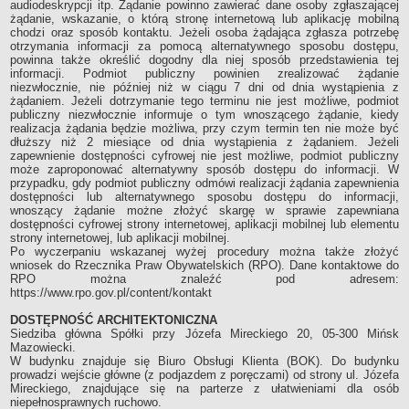
audiodeskrypcji itp. Żądanie powinno zawierać dane osoby zgłaszającej
żądanie, wskazanie, o którą stronę internetową lub aplikację mobilną
chodzi oraz sposób kontaktu. Jeżeli osoba żądająca zgłasza potrzebę
otrzymania informacji za pomocą alternatywnego sposobu dostępu,
powinna także określić dogodny dla niej sposób przedstawienia tej
informacji. Podmiot publiczny powinien zrealizować żądanie
niezwłocznie, nie później niż w ciągu 7 dni od dnia wystąpienia z
żądaniem. Jeżeli dotrzymanie tego terminu nie jest możliwe, podmiot
publiczny niezwłocznie informuje o tym wnoszącego żądanie, kiedy
realizacja żądania będzie możliwa, przy czym termin ten nie może być
dłuższy niż 2 miesiące od dnia wystąpienia z żądaniem. Jeżeli
zapewnienie dostępności cyfrowej nie jest możliwe, podmiot publiczny
może zaproponować alternatywny sposób dostępu do informacji. W
przypadku, gdy podmiot publiczny odmówi realizacji żądania zapewnienia
dostępności lub alternatywnego sposobu dostępu do informacji,
wnoszący żądanie możne złożyć skargę w sprawie zapewniana
dostępności cyfrowej strony internetowej, aplikacji mobilnej lub elementu
strony internetowej, lub aplikacji mobilnej.
Po wyczerpaniu wskazanej wyżej procedury można także złożyć
wniosek do Rzecznika Praw Obywatelskich (RPO). Dane kontaktowe do
RPO można znaleźć pod adresem:
https://www.rpo.gov.pl/content/kontakt
DOSTĘPNOŚĆ ARCHITEKTONICZNA
Siedziba główna Spółki przy Józefa Mireckiego 20, 05-300 Mińsk
Mazowiecki.
W budynku znajduje się Biuro Obsługi Klienta (BOK). Do budynku
prowadzi wejście główne (z podjazdem z poręczami) od strony ul. Józefa
Mireckiego, znajdujące się na parterze z ułatwieniami dla osób
niepełnosprawnych ruchowo.