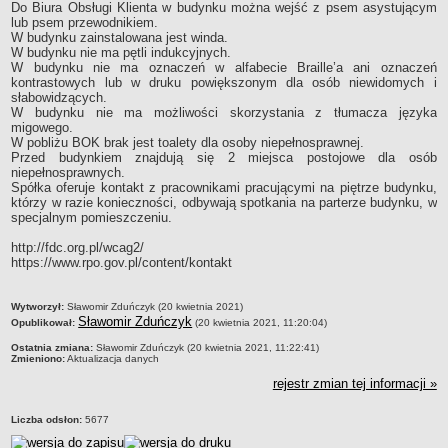
Do Biura Obsługi Klienta w budynku można wejść z psem asystującym
lub psem przewodnikiem.
W budynku zainstalowana jest winda.
W budynku nie ma pętli indukcyjnych.
W budynku nie ma oznaczeń w alfabecie Braille’a ani oznaczeń
kontrastowych lub w druku powiększonym dla osób niewidomych i
słabowidzących.
W budynku nie ma możliwości skorzystania z tłumacza języka
migowego.
W pobliżu BOK brak jest toalety dla osoby niepełnosprawnej.
Przed budynkiem znajdują się 2 miejsca postojowe dla osób
niepełnosprawnych.
Spółka oferuje kontakt z pracownikami pracującymi na piętrze budynku,
którzy w razie konieczności, odbywają spotkania na parterze budynku, w
specjalnym pomieszczeniu.
http://fdc.org.pl/wcag2/
https://www.rpo.gov.pl/content/kontakt
metryczka
Wytworzył:
Sławomir Zduńczyk (20 kwietnia 2021)
Sławomir Zduńczyk
Opublikował:
(20 kwietnia 2021, 11:20:04)
Ostatnia zmiana:
Sławomir Zduńczyk (20 kwietnia 2021, 11:22:41)
Zmieniono:
Aktualizacja danych
rejestr zmian tej informacji »
Liczba odsłon:
5677