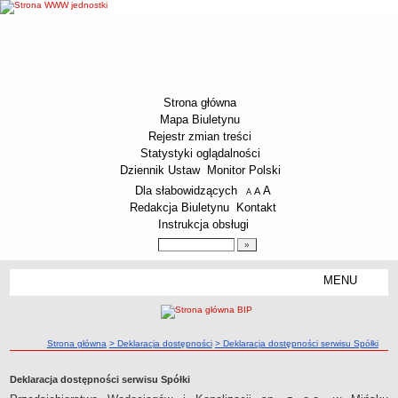
Strona główna
Mapa Biuletynu
Rejestr zmian treści
Statystyki oglądalności
Dziennik Ustaw
Monitor Polski
Menu dodatkowe
Dla słabowidzących
A
powiększ czcionkę
A
standardowy rozmiar czcionki
A
pomniejsz czcionkę
Redakcja Biuletynu
Kontakt
Instrukcja obsługi
Wyszukiwarka artykułów
Szukaj
MENU
Menu
O SPÓŁCE
Dane kontaktowe Spółki
ścieżka nawigacji
Strona główna
> Deklaracja dostępności
> Deklaracja dostępności serwisu Spółki
Załatwianie spraw przez interesantów
Status prawny Spółki
Deklaracja dostępności serwisu Spółki
Zakres działalności Spółki