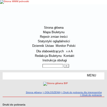
Strona główna
Mapa Biuletynu
Rejestr zmian treści
Statystyki oglądalności
Dziennik Ustaw
Monitor Polski
Menu dodatkowe
Dla słabowidzących
A
powiększ czcionkę
A
standardowy rozmiar czcionki
A
pomniejsz czcionkę
Redakcja Biuletynu
Kontakt
Instrukcja obsługi
Wyszukiwarka artykułów
Szukaj
MENU
Menu
O SPÓŁCE
Dane kontaktowe Spółki
ścieżka nawigacji
Strona główna
> OGŁOSZENIA
> Druki do pobrania dla interesantów
Załatwianie spraw przez interesantów
> Druki do pobrania
Status prawny Spółki
Druki do pobrania
Zakres działalności Spółki