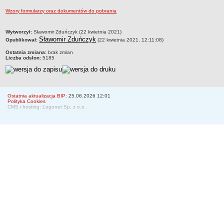
Historia Spółki
Wzory formularzy oraz dokumentów do pobrania
Władze Spółki
metryczka
Wytworzył:
Sławomir Zduńczyk (22 kwietnia 2021)
Regulamin Organizacyjny Spółki
Sławomir Zduńczyk
Opublikował:
(22 kwietnia 2021, 12:11:08)
Schemat organizacyjny
Ostatnia zmiana:
brak zmian
Liczba odsłon:
5185
Wieloletni plan rozwoju
Taryfa i cennik usług
Kontrole
Ostatnia aktualizacja BIP:
25.06.2026 12:01
Publiczny konkurs na funkcje członków Zarządu
Polityka Cookies
CMS i hosting: Logonet Sp. z o.o.
Laboratorium akredytowane
MAJĄTEK SPÓŁKI
Bilans Spółki
Rachunek Zysków i Strat
SYGNALIŚCI
REGULAMIN DOSTARCZANIA WODY
ZAMÓWIENIA PUBLICZNE
Platforma Przetargowa
Plany Przetargowe
Regulamin udzielania zamówień