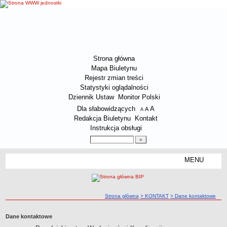
Strona główna
Mapa Biuletynu
Rejestr zmian treści
Statystyki oglądalności
Dziennik Ustaw
Monitor Polski
Menu dodatkowe
Dla słabowidzących
A
powiększ czcionkę
A
standardowy rozmiar czcionki
A
pomniejsz czcionkę
Redakcja Biuletynu
Kontakt
Instrukcja obsługi
Wyszukiwarka artykułów
Szukaj
MENU
Menu
O SPÓŁCE
Dane kontaktowe Spółki
ścieżka nawigacji
Strona główna
> KONTAKT
> Dane kontaktowe
Załatwianie spraw przez interesantów
Status prawny Spółki
Dane kontaktowe
Zakres działalności Spółki