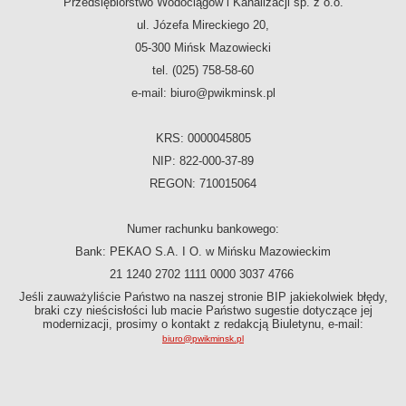
Przedsiębiorstwo Wodociągów i Kanalizacji
sp. z o.o.
Historia Spółki
ul. Józefa Mireckiego 20,
Władze Spółki
05-300 Mińsk Mazowiecki
Regulamin Organizacyjny Spółki
tel. (025) 758-58-60
Schemat organizacyjny
e-mail: biuro@pwikminsk.pl
Wieloletni plan rozwoju
Taryfa i cennik usług
KRS: 0000045805
Kontrole
NIP: 822-000-37-89
Publiczny konkurs na funkcje członków Zarządu
REGON: 710015064
Laboratorium akredytowane
MAJĄTEK SPÓŁKI
Numer rachunku bankowego:
Bilans Spółki
Bank: PEKAO S.A. I O. w Mińsku Mazowieckim
Rachunek Zysków i Strat
21 1240 2702 1111 0000 3037 4766
SYGNALIŚCI
Jeśli zauważyliście Państwo na naszej stronie BIP jakiekolwiek błędy,
REGULAMIN DOSTARCZANIA WODY
braki czy nieścisłości lub macie Państwo sugestie dotyczące jej
modernizacji, prosimy o kontakt z redakcją Biuletynu, e-mail:
ZAMÓWIENIA PUBLICZNE
biuro@pwikminsk.pl
Platforma Przetargowa
Plany Przetargowe
Regulamin udzielania zamówień