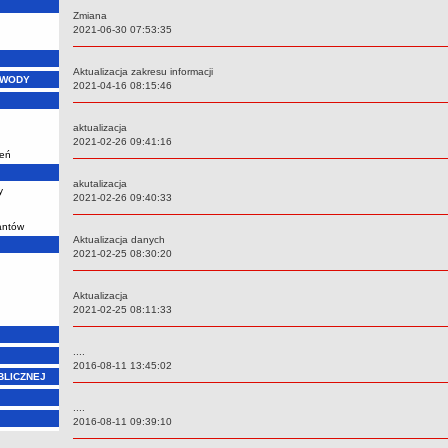
Zmiana
Data:
2021-06-30 07:53:35
Aktualizacja zakresu informacji
 WODY
Data:
2021-04-16 08:15:46
aktualizacja
Data:
2021-02-26 09:41:16
ień
akutalizacja
y
Data:
2021-02-26 09:40:33
santów
Aktualizacja danych
Data:
2021-02-25 08:30:20
Aktualizacja
Data:
2021-02-25 08:11:33
....
Data:
2016-08-11 13:45:02
BLICZNEJ
....
Data:
2016-08-11 09:39:10