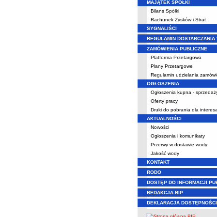
MAJĄTEK SPÓŁKI
Bilans Spółki
Rachunek Zysków i Strat
SYGNALIŚCI
REGULAMIN DOSTARCZANIA
ZAMÓWIENIA PUBLICZNE
Platforma Przetargowa
Plany Przetargowe
Regulamin udzielania zamów
OGŁOSZENIA
Ogłoszenia kupna - sprzedaż
Oferty pracy
Druki do pobrania dla intere
AKTUALNOŚCI
Nowości
Ogłoszenia i komunikaty
Przerwy w dostawie wody
Jakość wody
KONTAKT
RODO
DOSTĘP DO INFORMACJI PU
REDAKCJA BIP
DEKLARACJA DOSTĘPNOŚCI