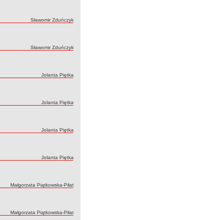
Autor:
Sławomir Zduńczyk
Autor:
Sławomir Zduńczyk
Autor:
Jolanta Piętka
Autor:
Jolanta Piętka
Autor:
Jolanta Piętka
Autor:
Jolanta Piętka
Autor:
Małgorzata Piątkowska-Piłat
Autor:
Małgorzata Piątkowska-Piłat