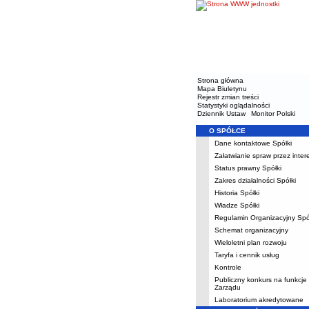
Strona główna
Mapa Biuletynu
Rejestr zmian treści
Statystyki oglądalności
Dziennik Ustaw
Monitor Polski
O SPÓŁCE
Menu
Dane kontaktowe Spółki
Załatwianie spraw przez inte
Status prawny Spółki
Zakres działalności Spółki
Historia Spółki
Władze Spółki
Regulamin Organizacyjny Spó
Schemat organizacyjny
Wieloletni plan rozwoju
Taryfa i cennik usług
Kontrole
Publiczny konkurs na funkcje
Zarządu
Laboratorium akredytowane