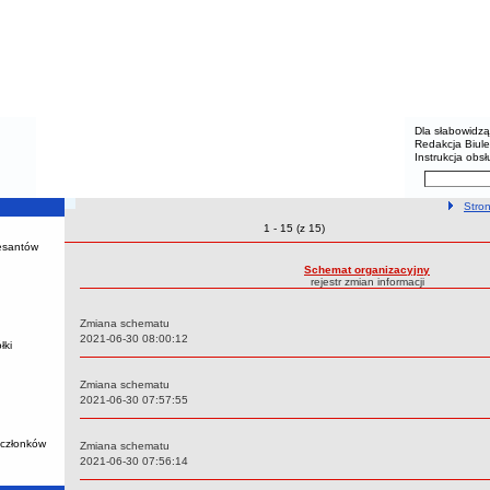
Przedsi
Menu dodatko
Dla słabowidz
Redakcja Biul
Instrukcja obsł
Wyszukiwarka 
Szukaj
ścieżka 
Stro
Zmiany o pozycjach
1 - 15 (z 15)
Rejestr zmian treści
resantów
Schemat organizacyjny
rejestr zmian informacji
Zmiana schematu
Data:
2021-06-30 08:00:12
łki
Zmiana schematu
Data:
2021-06-30 07:57:55
 członków
Zmiana schematu
Data:
2021-06-30 07:56:14